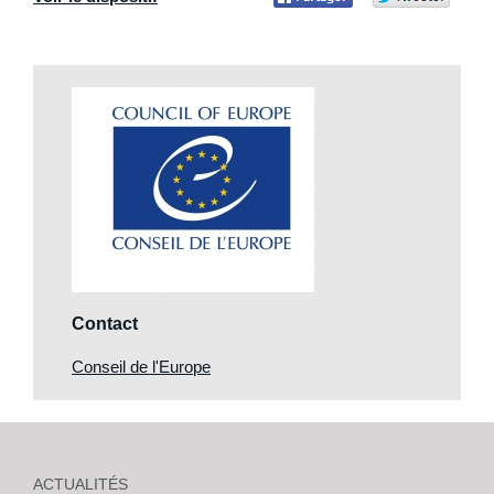
Partager
Part
sur
sur Twitter
Facebook
Contact
Conseil de l'Europe
ACTUALITÉS